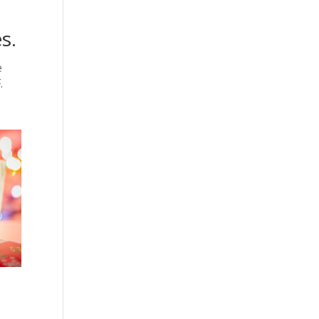
s.
e
.