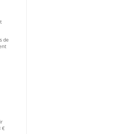
t
s de
ent
ir
3 €